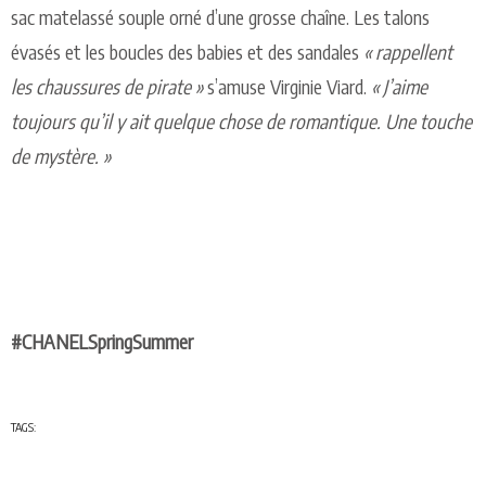
sac m
a
t
elassé so
u
p
le o
r
n
é
d
’
u
n
e grosse
c
h
a
î
n
e.
L
es
t
al
on
s
évasés
e
t les
b
o
u
c
les
d
es
b
a
b
ies
e
t
d
es s
a
nd
a
l
es
«
r
app
ell
e
n
t
les
c
hau
ssu
r
es
d
e
p
i
ra
t
e »
s’am
u
se Virg
i
n
ie Via
r
d
.
« J’ai
m
e
t
ou
jo
u
rs
q
u
’il y
a
it
qu
elq
u
e
ch
o
se
d
e r
o
m
a
n
t
i
qu
e.
U
n
e
t
ou
c
h
e
d
e mystè
r
e. »
#C
H
A
N
ELS
p
ri
n
g
S
u
mm
e
r
TAGS: