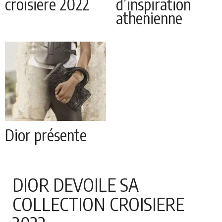
croisiere 2022
d’inspiration
athenienne
Dior présente
ses sacs
iconiques au
nouveau format
DIOR DEVOILE SA
est-ouest
COLLECTION CROISIERE