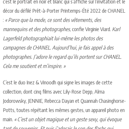
c
’est le
p
o
r
t
rait
e
n
n
oir
e
t
b
la
n
c
q
u
i s’a
ff
c
h
e s
u
r l’i
n
v
i
t
a
t
i
on
e
t le
d
éc
o
r
d
u
d
é
f
ilé P
r
ê
t
-
à
-
P
o
r
t
er P
r
i
nt
e
m
p
s
-
É
t
é
2
0
2
2
d
e
CH
A
N
EL
:
« Pa
r
c
e
qu
e la m
o
d
e,
c
e so
n
t
d
es
v
ê
t
e
m
en
t
s,
d
es
m
ann
eq
u
i
n
s et
d
es
p
h
o
t
og
r
ap
h
e
s
,
c
o
n
f
e V
i
rgi
n
i
e V
i
ar
d
.
K
a
rl
L
ag
er
f
eld
p
ho
t
og
r
a
p
h
i
a
it l
u
i
-
même les
pho
t
o
s
d
es
c
a
m
pa
g
n
es
d
e C
H
A
N
EL. A
u
jo
u
r
d
’
h
u
i, je
f
a
is
app
el à
d
es
p
ho
t
o
g
ra
p
h
es. J’a
d
o
re le re
g
a
rd
qu
’ils
po
rt
e
n
t s
u
r
C
H
A
N
EL.
Cela me so
u
t
ient et m’i
n
s
p
i
r
e. »
C
’est le
du
o
I
n
ez & V
i
n
o
o
d
h
qu
i sig
n
e
l
es imag
e
s
d
e
c
e
tt
e
c
ol
l
ec
t
io
n
,
d
ont
c
i
n
q
f
ilms avec Lily
-
Rose
D
e
p
p
, Alma
J
o
d
o
r
o
w
s
k
y, JE
N
N
IE, Re
b
e
cc
a
D
ayan
e
t Qua
n
n
ah
C
h
asi
n
g
h
o
r
s
e
-
P
o
t
t
s,
t
o
u
t
e
s r
ép
é
t
a
n
t les mê
m
es
g
es
t
es,
u
n
a
pp
a
r
eil
p
h
oto en
mai
n
.
« C’est
u
n
ob
jet m
ag
i
q
u
e et
u
n
g
es
t
e se
x
y,
qu
i é
v
oqu
e
t
an
t de
s
ou
v
eni
r
s. Et
pu
is j’
a
d
o
r
a
is le son
d
es
f
a
s
h
s
q
u
i