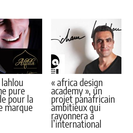
lahlou
« africa design
ne pure
academy », un
le pour la
projet panafricain
le marque
ambitieux qui
rayonnera à
l’international