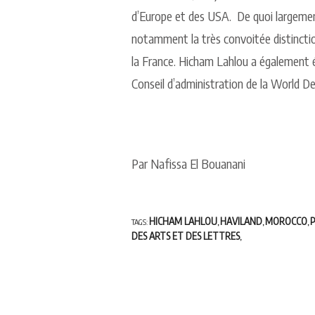
d’Europe et des USA.
De quoi largement
notamment la très convoitée distinctio
la France. Hicham Lahlou a égalemen
Conseil d’administration de la World D
Par Nafissa El Bouanani
HICHAM LAHLOU
HAVILAND
MOROCCO
P
TAGS:
,
,
,
DES ARTS ET DES LETTRES
,