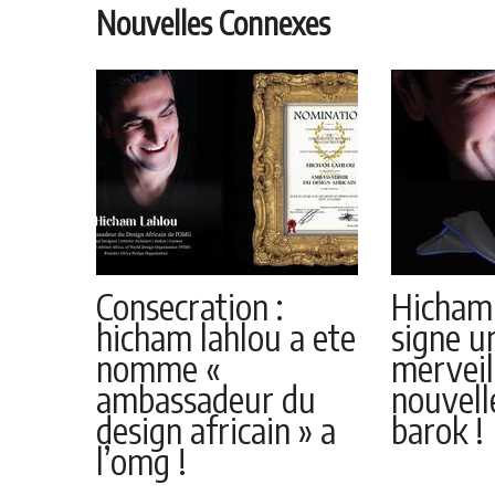
Nouvelles Connexes
Consecration :
Hicham 
hicham lahlou a ete
signe u
nomme «
merveil
ambassadeur du
nouvel
design africain » a
barok !
l’omg !