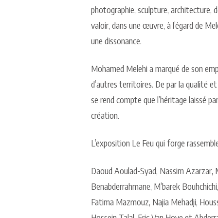
photographie, sculpture, architecture, de
valoir, dans une œuvre, à l’égard de M
une dissonance.
Mohamed Melehi a marqué de son empre
d’autres territoires. De par la qualité e
se rend compte que l’héritage laissé pa
création.
L’exposition Le Feu qui forge rassemble 
Daoud Aoulad-Syad, Nassim Azarzar, 
Benabderrahmane, M’barek Bouhchichi, K
Fatima Mazmouz, Najia Mehadji, Houssei
Hossein Talal, Eric Van Hove et Abde