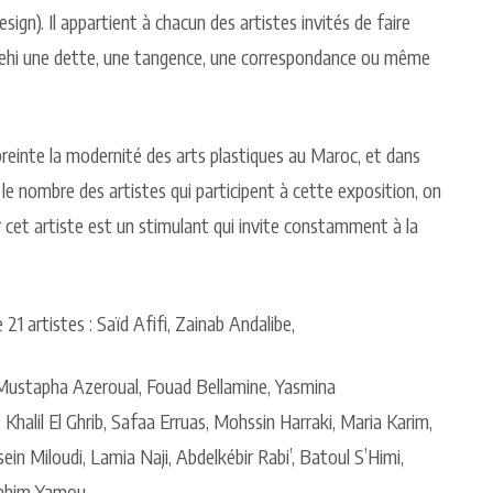
sign). Il appartient à chacun des artistes invités de faire
elehi une dette, une tangence, une correspondance ou même
inte la modernité des arts plastiques au Maroc, et dans
t le nombre des artistes qui participent à cette exposition, on
r cet artiste est un stimulant qui invite constamment à la
21 artistes : Saïd Afifi, Zainab Andalibe,
Mustapha Azeroual, Fouad Bellamine, Yasmina
halil El Ghrib, Safaa Erruas, Mohssin Harraki, Maria Karim,
n Miloudi, Lamia Naji, Abdelkébir Rabi’, Batoul S’Himi,
rrahim Yamou.