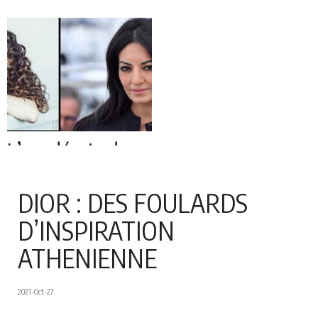
L’académie des
oscars accueille
deux nouvelles
DIOR : DES FOULARDS
marocaines !
D’INSPIRATION
ATHENIENNE
2021-Oct-27