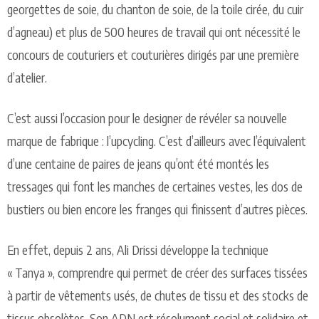
georgettes de soie, du chanton de soie,
de la
toile cirée, du cuir
d’agneau) et plus de 500 heures de travail qui ont nécessité le
concours de couturiers et couturières dirigés par une première
d’atelier.
C’est aussi l’occasion pour le designer de révéler sa nouvelle
marque de fabrique : l’upcycling. C’est d’ailleurs avec l’équivalent
d’une centaine de paires de jeans qu’ont été montés les
tressages qui font les manches de certaines vestes, les dos de
bustiers ou bien encore les franges qui finissent d’autres pièces.
En
e
ff
et
,
d
e
p
u
i
s 2
a
n
s
, A
l
i D
r
iss
i d
é
v
e
l
op
pe
la technique
«
T
a
n
y
a »
,
c
om
p
r
e
n
dr
e qui
p
e
r
m
et
d
e créer des surfaces tissées
à partir de vêtements usés, de chutes de tissu et des stocks de
tissus obsolètes. Son ADN est résolument social et solidaire et