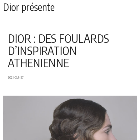
Dior présente
ses sacs
iconiques au
nouveau format
DIOR : DES FOULARDS
est-ouest
D’INSPIRATION
ATHENIENNE
2021-Oct-27